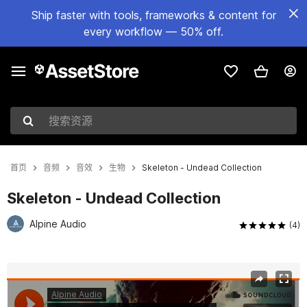
Ship faster with tools, frameworks & content for
every workflow — 50% off.
搜索资源
首页
音频
音效
生物
Skeleton - Undead Collection
Skeleton - Undead Collection
Alpine Audio
(4)
当前幻灯片：1 / 3