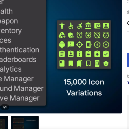
1
/
5