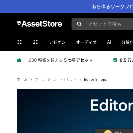
あらゆるワークフロ
アセットの検索
3D
2D
AI
アドオン
オーディオ
分散
11,000 種類を超える
5 つ星アセット
8.5
ホーム
ツール
ユーティリティ
Editor Emojis
現在のスライド：1 / 5