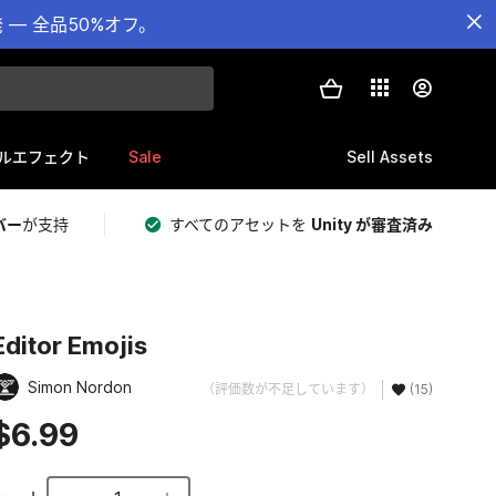
— 全品50%オフ。
Sale
Sell Assets
ルエフェクト
バー
が支持
すべてのアセットを
Unity が審査済み
Editor Emojis
Simon Nordon
（評価数が不足しています）
(15)
$6.99