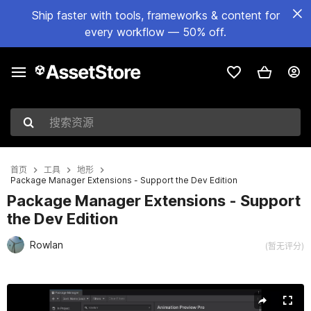
Ship faster with tools, frameworks & content for
every workflow — 50% off.
搜索资源
首页
工具
地形
Package Manager Extensions - Support the Dev Edition
Package Manager Extensions - Support
the Dev Edition
Rowlan
(暂无评分)
当前幻灯片：1 / 4