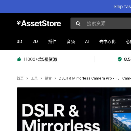
Ship fa
搜索资源
3D
2D
AI
插件
音频
去中心化
必
11000+款
5星资源
8.
首页
工具
整合
DSLR & Mirrorless Camera Pro - Full Cam
当前幻灯片：1 / 5