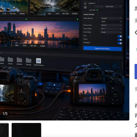
1
/
5