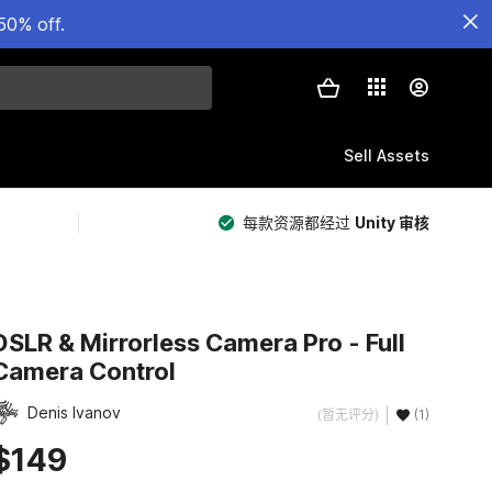
50% off.
Sell Assets
每款资源都经过
Unity 审核
DSLR & Mirrorless Camera Pro - Full
Camera Control
Denis Ivanov
(暂无评分)
(1)
$149