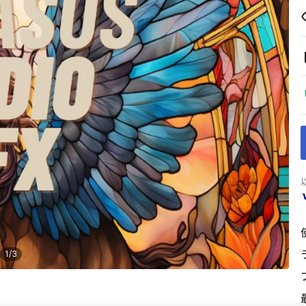
1
/
3