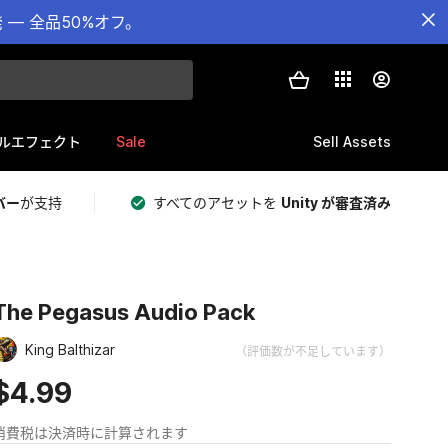
— 全品50%オフ。
Sale
Sell Assets
ルエフェクト
バー
が支持
すべてのアセットを
Unity が審査済み
The Pegasus Audio Pack
King Balthizar
（評価数が不足しています）
$4.99
消費税は決済時に計算されます