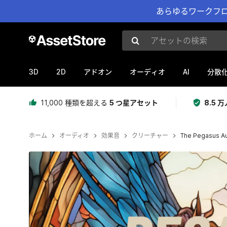
あらゆるワークフロ
アセットの検索
3D
2D
AI
アドオン
オーディオ
分散
11,000 種類を超える
5 つ星アセット
8.5
ホーム
オーディオ
効果音
クリーチャー
The Pegasus A
現在のスライド：1 / 3