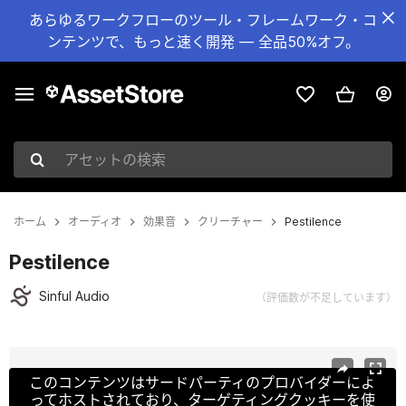
あらゆるワークフローのツール・フレームワーク・コ
ンテンツで、もっと速く開発 — 全品50%オフ。
アセットの検索
ホーム
オーディオ
効果音
クリーチャー
Pestilence
Pestilence
Sinful Audio
（評価数が不足しています）
現在のスライド：1 / 4
このコンテンツはサードパーティのプロバイダーによ
ってホストされており、ターゲティングクッキーを使