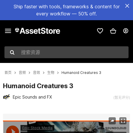
Ship faster with tools, frameworks & content for
every workflow — 50% off.
搜索资源
首页
音频
音效
生物
Humanoid Creatures 3
Humanoid Creatures 3
Epic Sounds and FX
(暂无评分)
当前幻灯片：1 / 2