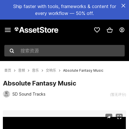
Ship faster with tools, frameworks & content for
every workflow — 50% off.
搜索资源
首页
音频
音乐
交响乐
Absolute Fantasy Music
Absolute Fantasy Music
SD Sound Tracks
(暂无评分)
当前幻灯片：1 / 33