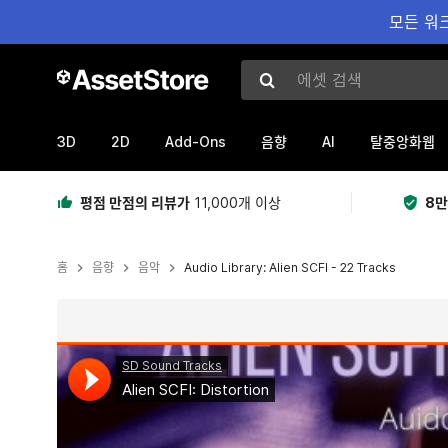
모든 워크
에셋 검색
3D
2D
Add-Ons
AI
음향
탈중앙화웹
평점 만점의 리뷰가
11,000개 이상
8만
홈
음향
음악
Audio Library: Alien SCFI - 22 Tracks
현재 슬라이드: 1 / 3