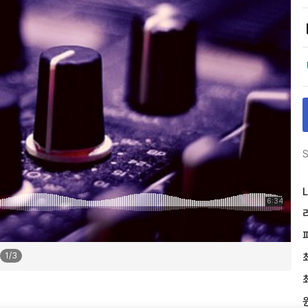
S
L
1
/
3