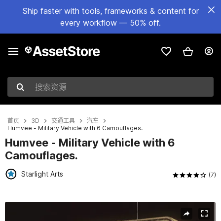
Ship faster with tools, frameworks & content for
every workflow — 50% off.
搜索资源
首页
3D
交通工具
汽车
Humvee - Military Vehicle with 6 Camouflages.
Humvee - Military Vehicle with 6
Camouflages.
Starlight Arts
(7)
当前幻灯片：1 / 12