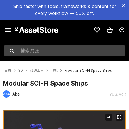
Ship faster with tools, frameworks & content for
every workflow — 50% off.
搜索资源
首页
3D
交通工具
飞机
Modular SCI-FI Space Ships
Modular SCI-FI Space Ships
Ake
(暂无评分)
当前幻灯片：1 / 7