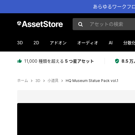
あらゆるワークフロ
アセットの検索
3D
2D
AI
アドオン
オーディオ
分散
11,000 種類を超える
5 つ星アセット
8.5
ホーム
3D
小道具
HQ Museum Statue Pack vol.1
現在のスライド：1 / 6