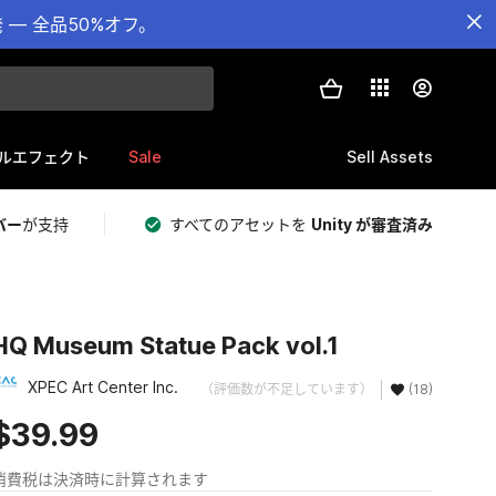
— 全品50%オフ。
Sale
Sell Assets
ルエフェクト
バー
が支持
すべてのアセットを
Unity が審査済み
HQ Museum Statue Pack vol.1
XPEC Art Center Inc.
（評価数が不足しています）
(18)
$39.99
消費税は決済時に計算されます