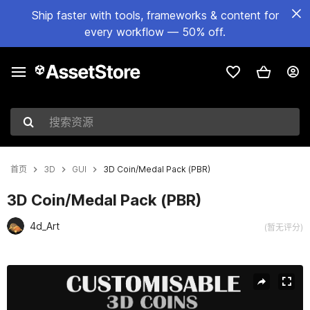
Ship faster with tools, frameworks & content for
every workflow — 50% off.
搜索资源
首页
3D
GUI
3D Coin/Medal Pack (PBR)
3D Coin/Medal Pack (PBR)
4d_Art
(暂无评分)
当前幻灯片：1 / 9