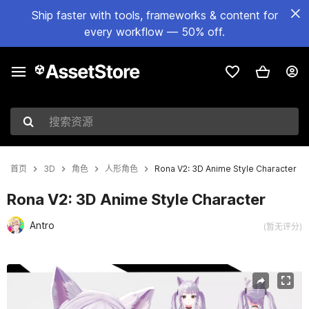
Ship faster with tools, frameworks & content for
every workflow — 50% off.
搜索资源
首页
3D
角色
人形角色
Rona V2: 3D Anime Style Character
Rona V2: 3D Anime Style Character
Antro
(暂无评分)
当前幻灯片：1 / 6