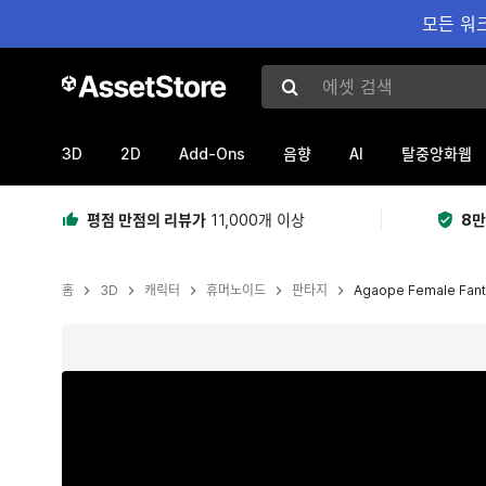
모든 워크
에셋 검색
3D
2D
Add-Ons
AI
음향
탈중앙화웹
평점 만점의 리뷰가
11,000개 이상
8만
홈
3D
캐릭터
휴머노이드
판타지
Agaope Female Fanta
현재 슬라이드: 1 / 11