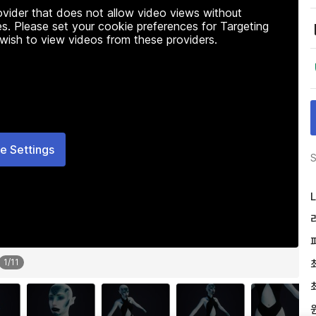
rovider that does not allow video views without
s. Please set your cookie preferences for Targeting
 wish to view videos from these providers.
e Settings
S
L
1
/
11