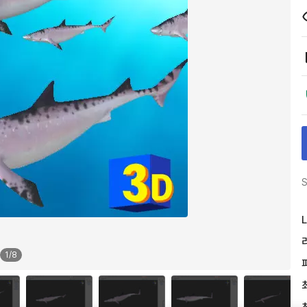
S
L
1
/
8