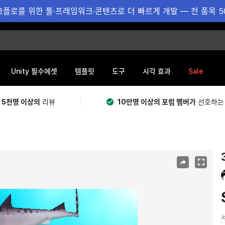
플로를 위한 툴·프레임워크·콘텐츠로 더 빠르게 개발 — 전 품목 5
Sale
Unity 필수에셋
템플릿
도구
시각 효과
 5천명 이상의
리뷰
10만명 이상의 포럼 멤버가
선호하는