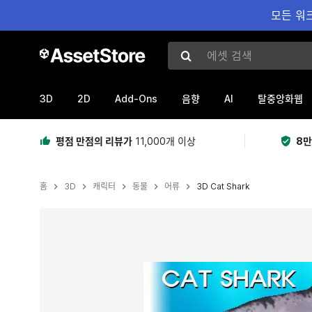
모든 워크
에셋 검색
3D
2D
Add-Ons
AI
음향
탈중앙화웹
평점 만점의 리뷰가
11,000개 이상
8만
홈
3D
캐릭터
동물
어류
3D Cat Shark
현재 슬라이드: 1 / 8