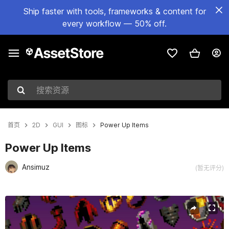
Ship faster with tools, frameworks & content for
every workflow — 50% off.
搜索资源
首页
2D
GUI
图标
Power Up Items
Power Up Items
Ansimuz
(暂无评分)
当前幻灯片：1 / 3