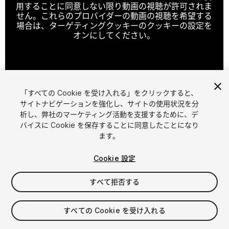
用することに同意しない限り動画の視聴が許可されま
せん。これらのプロバイダーの動画の視聴を希望する
場合は、ターゲティングクッキーのクッキーの設定を
オンにしてください。
クッキーの設定
「すべての Cookie を受け入れる」をクリックすると、
1
/
14
サイトナビゲーションを強化し、サイトの使用状況を分
析し、弊社のマーケティング活動を支援するために、デ
バイスに Cookie を保存することに同意したことになり
ます。
Cookie 設定
すべて拒否する
$29
消費税は決済時に計算されます
すべての Cookie を受け入れる
31
views
in the past week