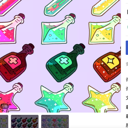
1
/
6