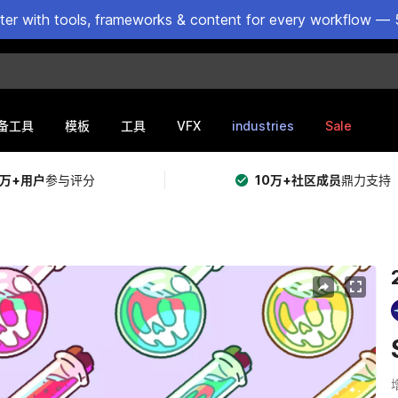
ster with tools, frameworks & content for every workflow — 
VFX
industries
Sale
备工具
模板
工具
5万+用户
参与评分
10万+社区成员
鼎力支持