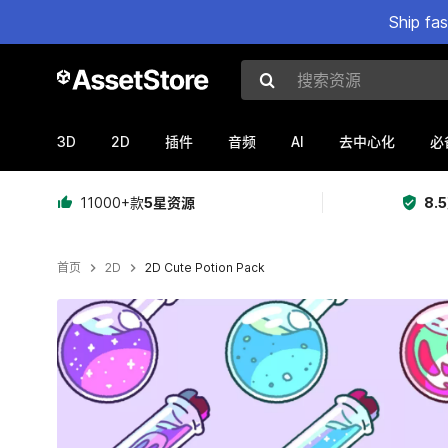
Ship fa
搜索资源
3D
2D
AI
插件
音频
去中心化
必
11000+款
5星资源
8.
首页
2D
2D Cute Potion Pack
当前幻灯片：1 / 6