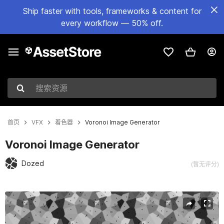
Ship faster with tools, frameworks & content for
every workflow — 50% off.
搜索资源
首页
VFX
着色器
Voronoi Image Generator
Voronoi Image Generator
Dozed
(暂无评分)
当前幻灯片：1 / 9