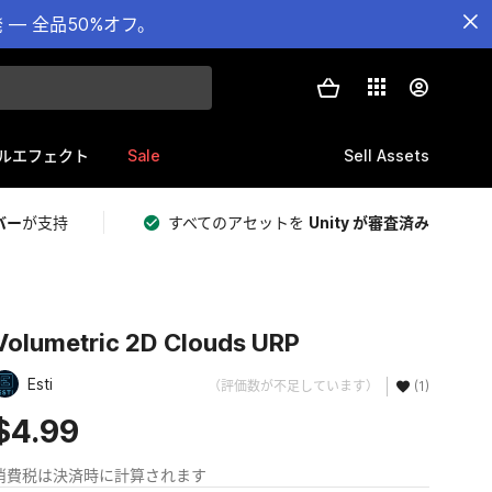
— 全品50%オフ。
Sale
Sell Assets
ルエフェクト
バー
が支持
すべてのアセットを
Unity が審査済み
Volumetric 2D Clouds URP
Esti
（評価数が不足しています）
(1)
$4.99
消費税は決済時に計算されます