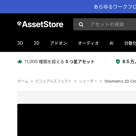
あらゆるワークフロ
アセットの検索
3D
2D
AI
アドオン
オーディオ
分散
11,000 種類を超える
5 つ星アセット
8.5
ホーム
ビジュアルエフェクト
シェーダー
Volumetric 2D Cl
現在のスライド：1 / 6