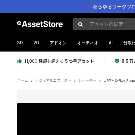
あらゆるワークフロ
アセットの検索
3D
2D
AI
アドオン
オーディオ
分散
11,000 種類を超える
5 つ星アセット
8.5
ホーム
ビジュアルエフェクト
シェーダー
URP - X-Ray Sha
現在のスライド：1 / 2