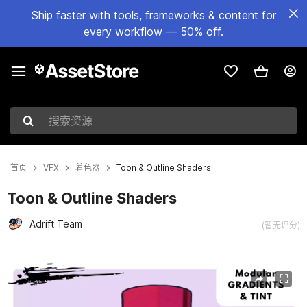
Ship faster with tools, frameworks & content for
every workflow — 50% off.
搜索资源
首页
VFX
着色器
Toon & Outline Shaders
Toon & Outline Shaders
Adrift Team
(暂无评分)
当前幻灯片：1 / 6