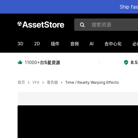
Ship fa
搜索资源
3D
2D
AI
插件
音频
去中心化
必
11000+款
5星资源
8.
首页
VFX
着色器
Time / Reality Warping Effects
当前幻灯片：1 / 10