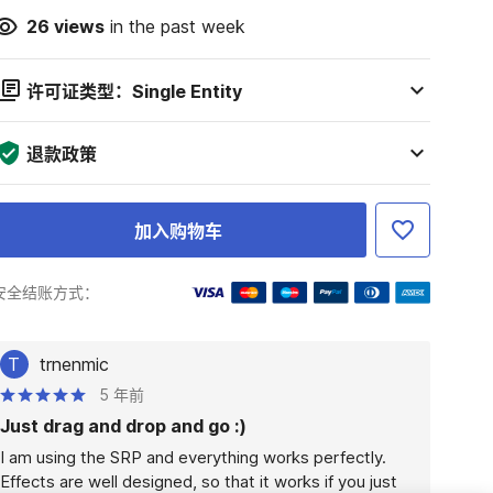
26
views
in the past week
许可证类型：Single Entity
退款政策
加入购物车
安全结账方式：
T
trnenmic
5 年前
Just drag and drop and go :)
I am using the SRP and everything works perfectly. 
Effects are well designed, so that it works if you just 