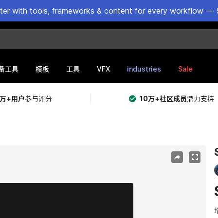
ster with tools, frameworks & content for every workflow — 
VFX
industries
Sale
备工具
模板
工具
5万+用户
参与评分
10万+社区成员
鼎力支持