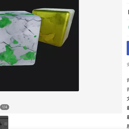
1
/
4