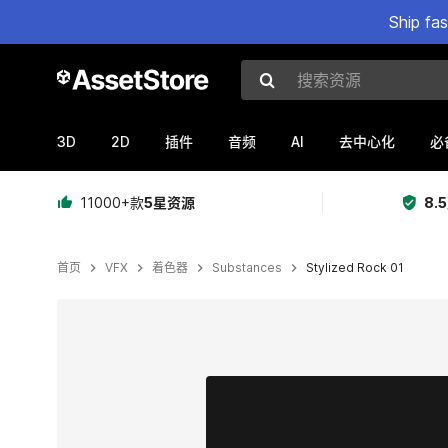
Ship fa
搜索资源
3D
2D
AI
插件
音频
去中心化
必
11000+款
5星资源
8.
首页
VFX
着色器
Substances
Stylized Rock 01
当前幻灯片：1 / 4