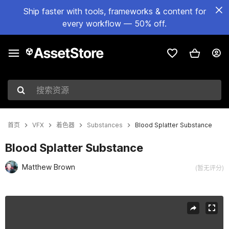
Ship faster with tools, frameworks & content for
every workflow — 50% off.
搜索资源
首页
VFX
着色器
Substances
Blood Splatter Substance
Blood Splatter Substance
Matthew Brown
(暂无评分)
当前幻灯片：1 / 5