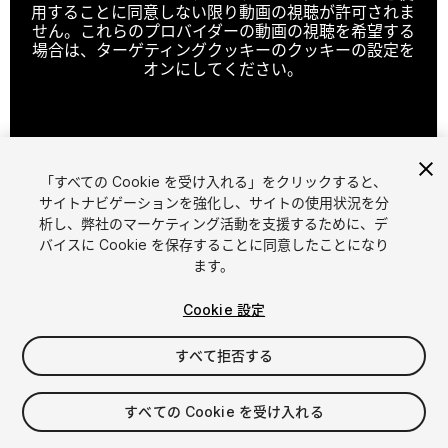
用することに同意しない限り動画の視聴が許可されま
せん。これらのプロバイダーの動画の視聴を希望する
場合は、ターゲティングクッキーのクッキーの設定を
オンにしてください。
クッキーの設定
「すべての Cookie を受け入れる」をクリックすると、
1
/
7
サイトナビゲーションを強化し、サイトの使用状況を分
析し、弊社のマーケティング活動を支援するために、デ
バイスに Cookie を保存することに同意したことになり
ます。
Cookie 設定
すべて拒否する
$5
消費税は決済時に計算されます
すべての Cookie を受け入れる
12
views
in the past week