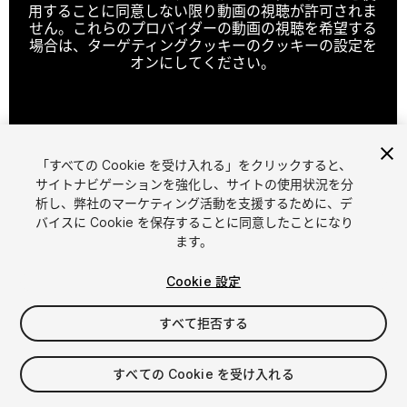
用することに同意しない限り動画の視聴が許可されま
せん。これらのプロバイダーの動画の視聴を希望する
場合は、ターゲティングクッキーのクッキーの設定を
オンにしてください。
クッキーの設定
「すべての Cookie を受け入れる」をクリックすると、
1
/
6
サイトナビゲーションを強化し、サイトの使用状況を分
析し、弊社のマーケティング活動を支援するために、デ
バイスに Cookie を保存することに同意したことになり
ます。
Cookie 設定
すべて拒否する
$4.99
消費税は決済時に計算されます
すべての Cookie を受け入れる
12
views
in the past week