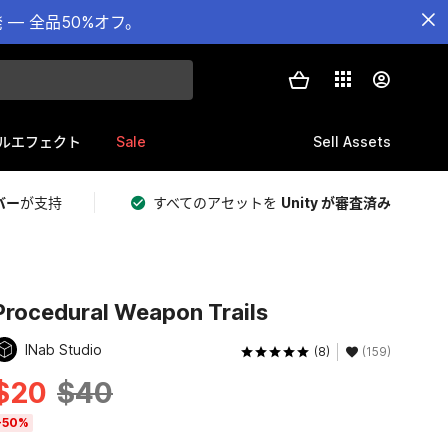
— 全品50%オフ。
Sale
Sell Assets
ルエフェクト
バー
が支持
すべてのアセットを
Unity が審査済み
Procedural Weapon Trails
INab Studio
(8)
(159)
$20
$40
-50%