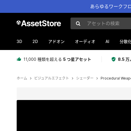
あらゆるワークフロ
アセットの検索
3D
2D
AI
アドオン
オーディオ
分散
11,000 種類を超える
5 つ星アセット
8.5
ホーム
ビジュアルエフェクト
シェーダー
Procedural Weapo
現在のスライド：1 / 31