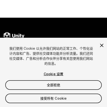
我们使用 Cookie 以允许我们网站的正常工作、个性化设
语言
通过Unity出售资源
计内容和广告、提供社交媒体功能并分析流量。我们还同
社交媒体、广告和分析合作伙伴分享有关您使用我们网站
English
出售资源
的信息。
简体中文
资源上传指南
한국어
资源商店工具
Cookie 设置
日本語
发布商登录
常见问题
全部拒绝
接受所有 Cookie
发现
Affiliate计划