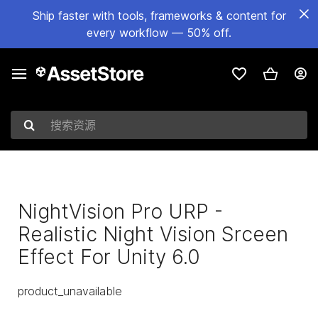
Ship faster with tools, frameworks & content for
every workflow — 50% off.
搜索资源
NightVision Pro URP -
Realistic Night Vision Srceen
Effect For Unity 6.0
product_unavailable