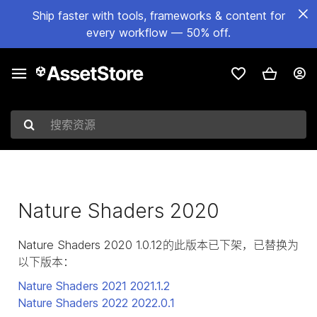
Ship faster with tools, frameworks & content for
every workflow — 50% off.
搜索资源
Nature Shaders 2020
Nature Shaders 2020 1.0.12的此版本已下架，已替换为
以下版本：
Nature Shaders 2021
2021.1.2
Nature Shaders 2022
2022.0.1