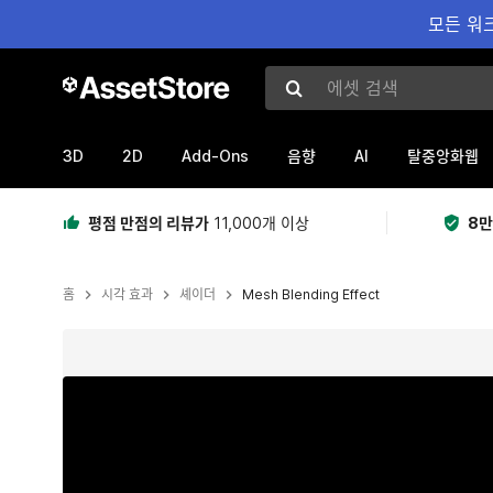
모든 워크
에셋 검색
3D
2D
Add-Ons
AI
음향
탈중앙화웹
평점 만점의 리뷰가
11,000개 이상
8만
홈
시각 효과
셰이더
Mesh Blending Effect
현재 슬라이드: 1 / 9