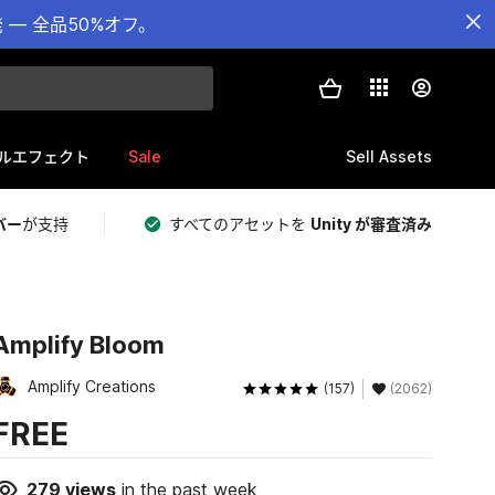
— 全品50%オフ。
Sale
Sell Assets
ルエフェクト
バー
が支持
すべてのアセットを
Unity が審査済み
Amplify Bloom
Amplify Creations
(157)
(2062)
FREE
279
views
in the past week