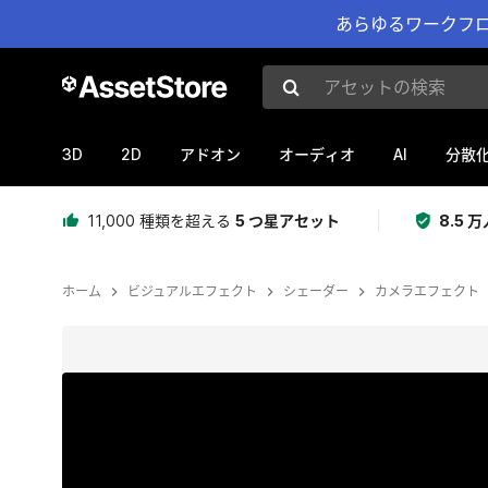
あらゆるワークフロ
アセットの検索
3D
2D
AI
アドオン
オーディオ
分散
11,000 種類を超える
5 つ星アセット
8.5
ホーム
ビジュアルエフェクト
シェーダー
カメラエフェクト
現在のスライド：1 / 18