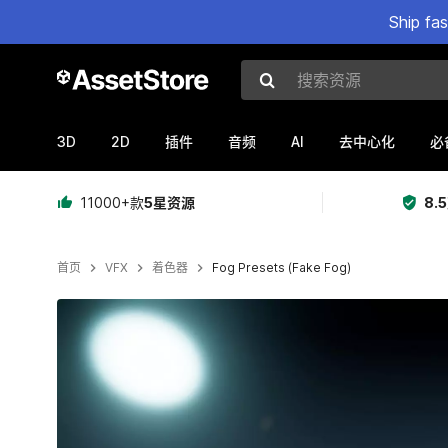
Ship fa
搜索资源
3D
2D
AI
插件
音频
去中心化
必
11000+款
5星资源
8.
首页
VFX
着色器
Fog Presets (Fake Fog)
当前幻灯片：1 / 11