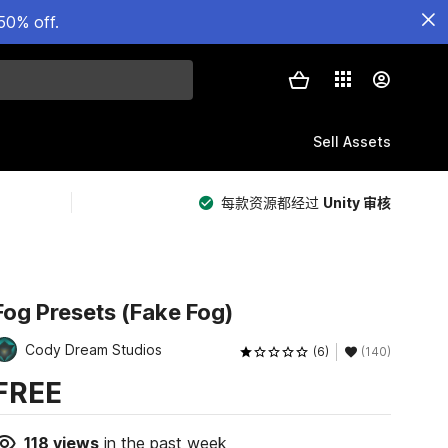
50% off.
Sell Assets
每款资源都经过
Unity 审核
Fog Presets (Fake Fog)
Cody Dream Studios
(6)
(140)
FREE
118
views
in the past week