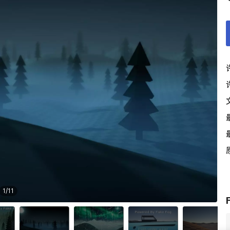
1
/
11