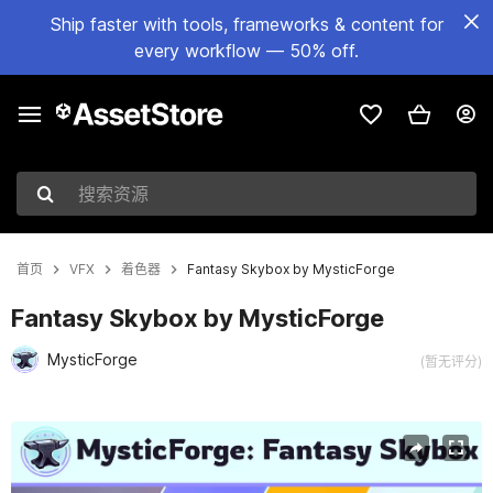
Ship faster with tools, frameworks & content for
every workflow — 50% off.
搜索资源
首页
VFX
着色器
Fantasy Skybox by MysticForge
Fantasy Skybox by MysticForge
MysticForge
(暂无评分)
当前幻灯片：1 / 20