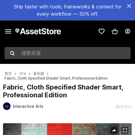
Ship faster with tools, frameworks & content for
every workflow — 50% off.
搜索资源
首页
VFX
着色器
Fabric, Cloth Specified Shader Smart, Professional Edition
Fabric, Cloth Specified Shader Smart,
Professional Edition
Interactive Arts
(暂无评分)
当前幻灯片：1 / 10