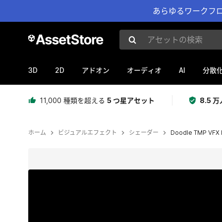
あらゆるワークフロ
アセットの検索
3D
2D
AI
アドオン
オーディオ
分散
11,000 種類を超える
5 つ星アセット
8.5
ホーム
ビジュアルエフェクト
シェーダー
Doodle TMP VFX 
現在のスライド：1 / 5