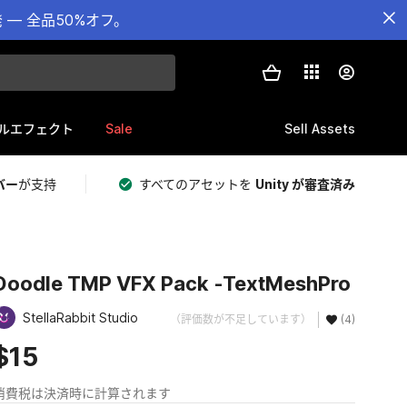
— 全品50%オフ。
Sale
Sell Assets
ルエフェクト
バー
が支持
すべてのアセットを
Unity が審査済み
Doodle TMP VFX Pack -TextMeshPro
StellaRabbit Studio
（評価数が不足しています）
(4)
$15
消費税は決済時に計算されます