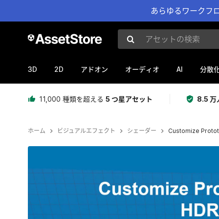
あらゆるワークフロ
アセットの検索
3D
2D
AI
アドオン
オーディオ
分散
11,000 種類を超える
5 つ星アセット
8.5
ホーム
ビジュアルエフェクト
シェーダー
Customize Protot
現在のスライド：1 / 3