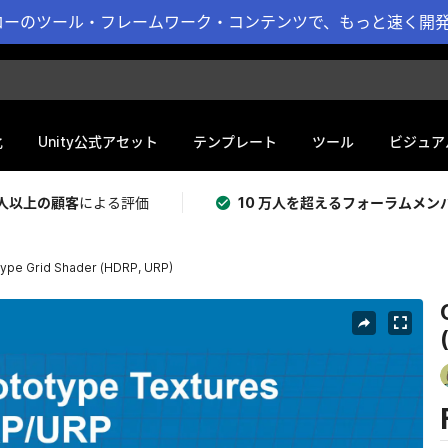
ーのツール・フレームワーク・コンテンツで、もっと速く開発 
化
Unity公式アセット
テンプレート
ツール
ビジュア
 万人以上の顧客
による評価
10 万人を超えるフォーラムメン
ype Grid Shader (HDRP, URP)