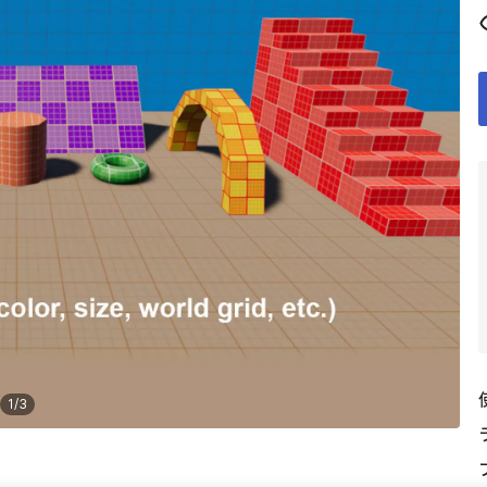
1
/
3