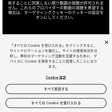
用することに同意しない限り動画の視聴が許可されま
せん。これらのプロバイダーの動画の視聴を希望する
場合は、ターゲティングクッキーのクッキーの設定を
オンにしてください。
クッキーの設定
「すべての Cookie を受け入れる」をクリックすると、
1
/
19
サイトナビゲーションを強化し、サイトの使用状況を分
析し、弊社のマーケティング活動を支援するために、デ
バイスに Cookie を保存することに同意したことになり
ます。
Cookie 設定
すべて拒否する
$49.90
消費税は決済時に計算されます
すべての Cookie を受け入れる
14
views
in the past week