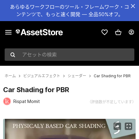
あらゆるワークフローのツール・フレームワーク・コ
ンテンツで、もっと速く開発 — 全品50%オフ。
アセットの検索
ホーム
ビジュアルエフェクト
シェーダー
Car Shading for PBR
Car Shading for PBR
Rispat Momit
（評価数が不足しています）
現在のスライド：1 / 23