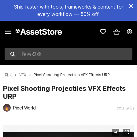
Ship faster with tools, frameworks & content for
every workflow — 50% off.
搜索资源
首页
VFX
Pixel Shooting Projectiles VFX Effects URP
Pixel Shooting Projectiles VFX Effects
URP
Pixel World
(暂无评分)
当前幻灯片：1 / 7