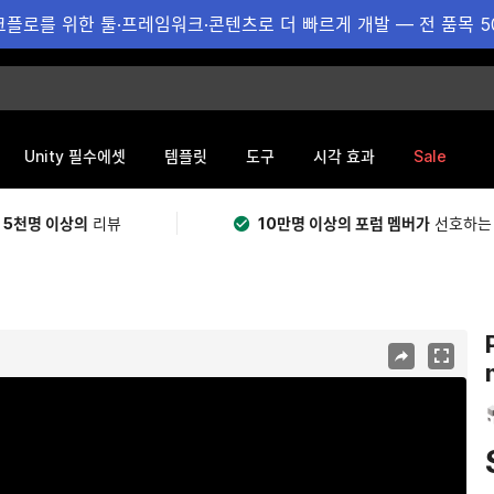
플로를 위한 툴·프레임워크·콘텐츠로 더 빠르게 개발 — 전 품목 5
Sale
Unity 필수에셋
템플릿
도구
시각 효과
 5천명 이상의
리뷰
10만명 이상의 포럼 멤버가
선호하는