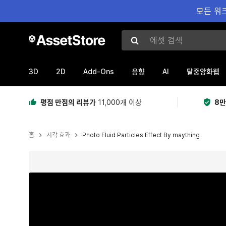
모든 워크
에셋 검색
3D
2D
Add-Ons
AI
음향
탈중앙화웹
평점 만점의 리뷰가
11,000개 이상
8만
홈
시각 효과
Photo Fluid Particles Effect By maything
현재 슬라이드: 1 / 13