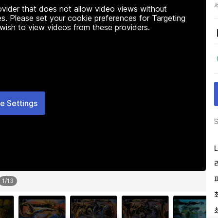
rovider that does not allow video views without
s. Please set your cookie preferences for Targeting
 wish to view videos from these providers.
e Settings
S
L
1
/
13