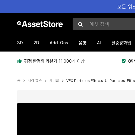
모든 워크
에셋 검색
3D
2D
Add-Ons
AI
음향
탈중앙화웹
평점 만점의 리뷰가
11,000개 이상
8만
홈
시각 효과
파티클
VFX Particles Effects-Ui Particles-Effe
현재 슬라이드: 1 / 10