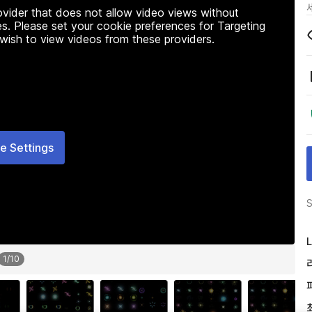
rovider that does not allow video views without
s. Please set your cookie preferences for Targeting
 wish to view videos from these providers.
e Settings
S
L
1
/
10