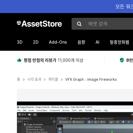
모든 워크
에셋 검색
3D
2D
Add-Ons
AI
음향
탈중앙화웹
평점 만점의 리뷰가
11,000개 이상
8만
홈
시각 효과
파티클
VFX Graph：Image Fireworks
현재 슬라이드: 1 / 9