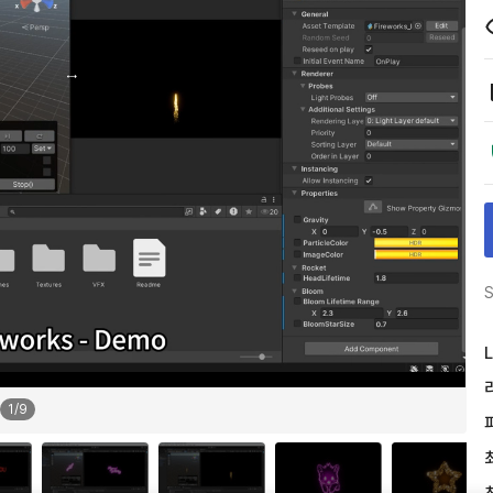
S
L
1
/
9