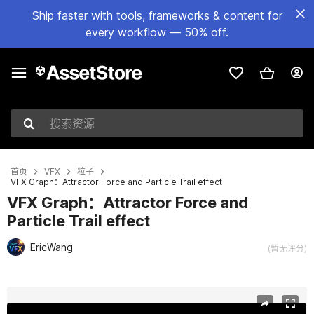
Ship faster with tools, frameworks & content for
every workflow — 50% off.
搜索资源
首页
VFX
粒子
VFX Graph：Attractor Force and Particle Trail effect
VFX Graph：Attractor Force and
Particle Trail effect
EricWang
(暂无评分)
当前幻灯片：1 / 6