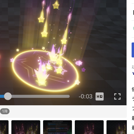
1
/
8