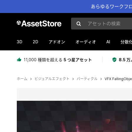
あらゆるワークフロ
アセットの検索
3D
2D
AI
アドオン
オーディオ
分散
11,000 種類を超える
5 つ星アセット
8.5
ホーム
ビジュアルエフェクト
パーティクル
VFX FallingObje
現在のスライド：1 / 8