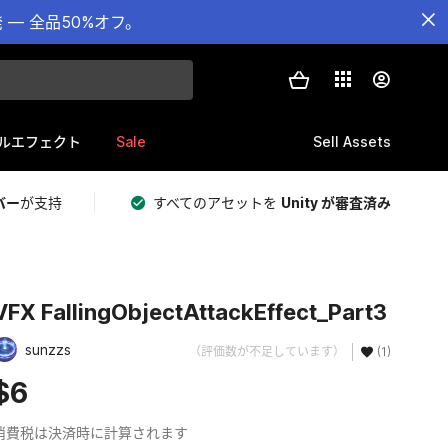
— 全品50%オフ。
Sale
Sell Assets
ルエフェクト
バー
が支持
すべてのアセットを
Unity が審査済み
VFX FallingObjectAttackEffect_Part3
sunzzs
（評価数が不足しています）
(1)
$6
消費税は決済時に計算されます