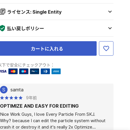
ライセンス: Single Entity
払い戻しポリシー
カートに入れる
以下で安全にチェックアウト：
S
samta
9年前
OPTIMIZE AND EASY FOR EDITING
Nice Work Guys, I love Every Particle From SKJ.

Why? because I can edit the particle system without 
crash it or destroy it and it's really 2x Optimize...