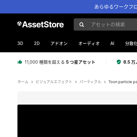
あらゆるワークフロ
アセットの検索
3D
2D
AI
アドオン
オーディオ
分散
11,000 種類を超える
5 つ星アセット
8.5
ホーム
ビジュアルエフェクト
パーティクル
Toon particle p
現在のスライド：1 / 17