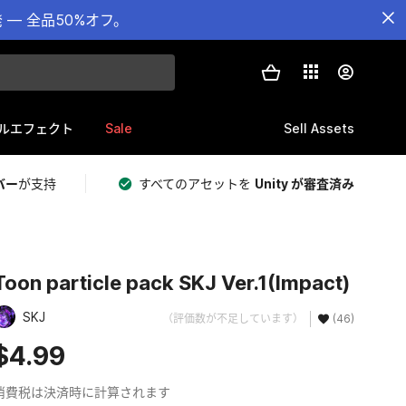
— 全品50%オフ。
Sale
Sell Assets
ルエフェクト
バー
が支持
すべてのアセットを
Unity が審査済み
Toon particle pack SKJ Ver.1(Impact)
SKJ
（評価数が不足しています）
(46)
$4.99
消費税は決済時に計算されます