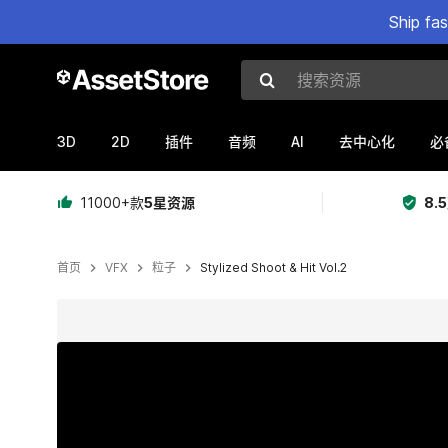
Ship fa
搜索资源
3D
2D
AI
插件
音频
去中心化
必
11000+款
5星资源
8.
首页
VFX
粒子
Stylized Shoot & Hit Vol.2
当前幻灯片：1 / 7