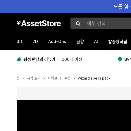
모든 워크
에셋 검색
3D
2D
Add-Ons
AI
음향
탈중앙화웹
평점 만점의 리뷰가
11,000개 이상
8만
홈
시각 효과
파티클
주문
Wizard spells pack
현재 슬라이드: 1 / 19