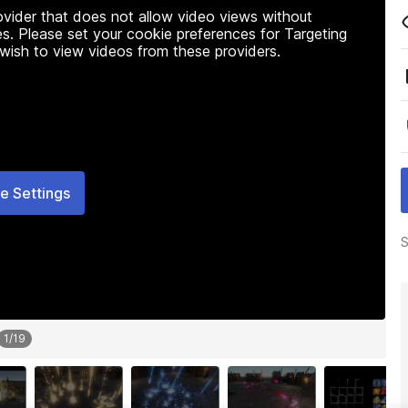
rovider that does not allow video views without
s. Please set your cookie preferences for Targeting
 wish to view videos from these providers.
e Settings
S
1
/
19