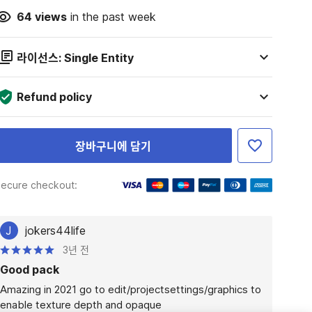
64
views
in the past week
라이선스: Single Entity
Refund policy
장바구니에 담기
ecure checkout:
J
jokers44life
3년 전
Good pack
Amazing in 2021 go to edit/projectsettings/graphics to 
enable texture depth and opaque