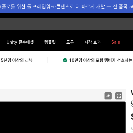
플로를 위한 툴·프레임워크·콘텐츠로 더 빠르게 개발 — 전 품목 5
Sale
Unity 필수에셋
템플릿
도구
시각 효과
 5천명 이상의
리뷰
10만명 이상의 포럼 멤버가
선호하는