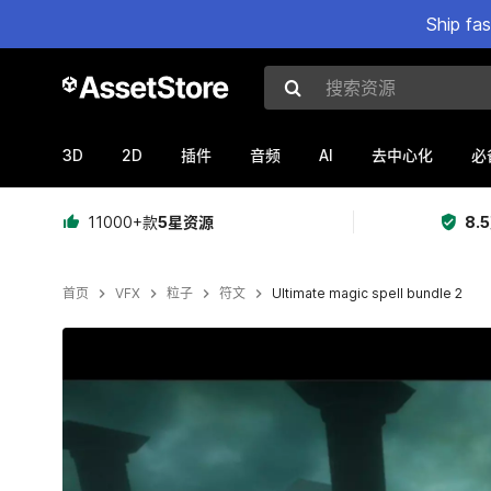
Ship fa
搜索资源
3D
2D
AI
插件
音频
去中心化
必
11000+款
5星资源
8.
首页
VFX
粒子
符文
Ultimate magic spell bundle 2
当前幻灯片：1 / 14