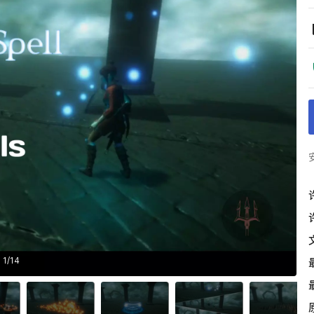
1
/
14